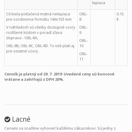
lepiaca
C6 biela potlačená matná nelepiaca
OBL-
0.15
pre oznámenia formátu 146x103 mm
8
€
V náhľadoch sú všetky dostupné vzory
OBL-
rozlíšené kódom v poradí zľava
9
doprava - OBL-8A,
OBL-
OBL-8B, OBL-8C, OBL-8D. To isté platí aj
10
pre ostatné vzory.
OBL-
11
Cenník je platný od 29. 7. 2019 Uvedené ceny sú koncové
vrátane a zahŕńajú s DPH 20%.
Lacné
Cenami sa snažíme vyhovieť každému zákaznikovi. Sú jedny z