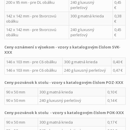
200 x 95 mm - pre DL obálku
240 g luxusný
0,45
perleťový
€
142 x 142 mm - pre štvorcovú
300 g matná krieda
0,38
obálku
€
142 x 142 mm - pre štvorcovú
240 g luxusný
0,45
obálku
perleťový
€
Ceny oznámení s výsekom - vzory s katalogovým číslom SVK-
XXX
146 x 103 mm - pre C6 obálku
300 g matná krieda
0,40 €
146 x 103 mm - pre C6 obálku
240 g luxusný perleťový
0,47 €
Ceny pozvánok k stolu
- vzory s katalogovým číslom POZ-XXX
90 x 50 mm
300 g matná krieda
0,10 €
90 x 50 mm
240 g luxusný perleťový
0,14 €
Ceny pozvánok k stolu
- vzory s katalogovým číslom POK-XXX
90 x 50 mm
300 g matná krieda
0,17 €