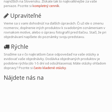
najnižších na Slovensku. Získate tak to najkvalitnejšie za vaše
peniaze. Pozrite si
kompletný cenník
.
Upraviteľné
Vieme sa s vami dohodnúť na ďalších úpravách. Či už ide o zmenu
rozmerov, doplnenie iných produktov k svadobným oznámeniam v
rovnakom motíve, alebo o úpravu fotografií pred tlačou. Stačí, že pri
objednávaní napíšete do poznámky svoju predstavu.
Rýchle
Snažíme sa v čo najkratšom čase odpovedaď na vaše otázky a
evidovať vaše objednávky. Dodávka objednaných produktov je
podobne rýchla (do 1-5 dní od odsúhlasenia). Máte otázky ohľadom
dopravy? Pozrite si
často kladené otázky
.
Nájdete nás na