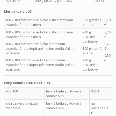
90 x 50 mm
240 g luxusný perleťový
0,21 €
Menovky na stôl
100 x 100 mm lomené A-čko čistá s motívom
300 g matná
0,18
svadobného bez mien
krieda
€
100 x 100 mm lomené A-čko čistá s motívom
240 g
0,20
svadobného bez mien
luxusný
€
perleťový
100 x 100 mm lomené A-čko s motívom
0,27
svadobného s dopísaním mien podľa Vášho
300 g matná
€
zoznamu
krieda
0,30
100 x 100 mm lomené A-čko s motívom
240 g
€
svadobného s dopísaním mien podľa Vášho
luxusný
zoznamu
perleťový
Ceny samolepiacich etikiet
70 x 100 mm
lesklá biela splitovaná
0,25 €
samolepka
iné rozmery a väčšie
lesklá biela splitovaná
na
množstvá
samolepka
požiadanie
€