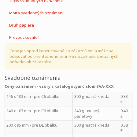
Texty svadobných oznámení
Mottá svadobných oznámení
Druh papiera
Prevádzkovateľ
Cena je vopred konzultovaná so zákazníkom a môže sa
odlišovať od orientačného cenníka na základe špeciálnych
požiadavok zákazníka.
Svadobné oznámenia
Ceny oznámení
- vzory s katalogovým číslom SVA-XXX
146 x 103 mm - pre C6 obálku
300 g matná krieda
0,33
€
146 x 103 mm - pre C6 obálku
240 g luxusný
0,40
perleťový
€
200 x 95 mm - pre DL obálku
300 g matná krieda
0,38
€