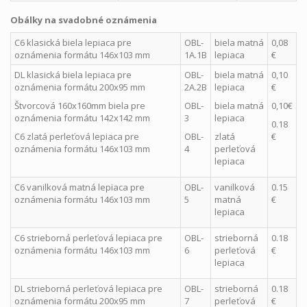
Obálky na svadobné oznámenia
C6 klasická biela lepiaca pre
OBL-
biela matná
0,08
oznámenia formátu 146x103 mm
1A.1B
lepiaca
€
DL klasická biela lepiaca pre
OBL-
biela matná
0,10
oznámenia formátu 200x95 mm
2A.2B
lepiaca
€
Štvorcová 160x160mm biela pre
OBL-
biela matná
0,10€
oznámenia formátu 142x142 mm
3
lepiaca
0.18
C6 zlatá perleťová lepiaca pre
OBL-
zlatá
€
oznámenia formátu 146x103 mm
4
perleťová
lepiaca
C6 vanilková matná lepiaca pre
OBL-
vanilková
0.15
oznámenia formátu 146x103 mm
5
matná
€
lepiaca
C6 strieborná perleťová lepiaca pre
OBL-
strieborná
0.18
oznámenia formátu 146x103 mm
6
perleťová
€
lepiaca
DL strieborná perleťová lepiaca pre
OBL-
strieborná
0.18
oznámenia formátu 200x95 mm
7
perleťová
€