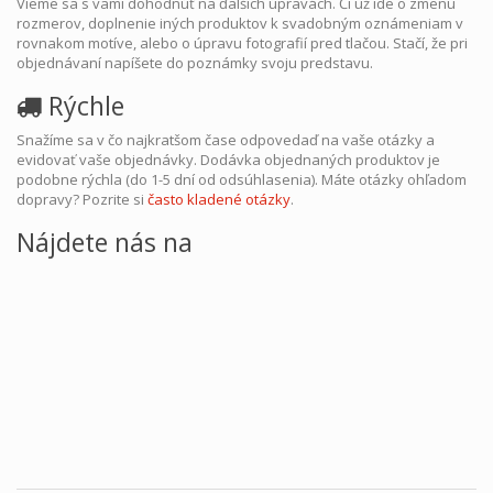
Vieme sa s vami dohodnúť na ďalších úpravách. Či už ide o zmenu
rozmerov, doplnenie iných produktov k svadobným oznámeniam v
rovnakom motíve, alebo o úpravu fotografií pred tlačou. Stačí, že pri
objednávaní napíšete do poznámky svoju predstavu.
Rýchle
Snažíme sa v čo najkratšom čase odpovedaď na vaše otázky a
evidovať vaše objednávky. Dodávka objednaných produktov je
podobne rýchla (do 1-5 dní od odsúhlasenia). Máte otázky ohľadom
dopravy? Pozrite si
často kladené otázky
.
Nájdete nás na