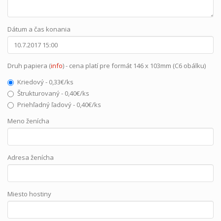
Dátum a čas konania
Druh papiera (
info
) - cena platí pre formát 146 x 103mm (C6 obálku)
Kriedový - 0,33€/ks
Štrukturovaný - 0,40€/ks
Priehľadný ľadový - 0,40€/ks
Meno ženícha
Adresa ženícha
Miesto hostiny