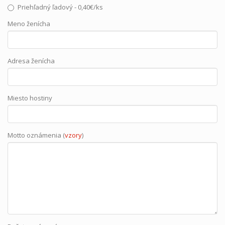
Priehľadný ľadový - 0,40€/ks
Meno ženícha
Adresa ženícha
Miesto hostiny
Motto oznámenia (
vzory
)