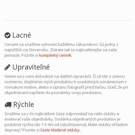
Lacné
Cenami sa snažíme vyhovieť každému zákaznikovi. Sú jedny z
najnižších na Slovensku. Získate tak to najkvalitnejšie za vaše
peniaze. Pozrite si
kompletný cenník
.
Upraviteľné
Vieme sa s vami dohodnúť na ďalších úpravách. Či už ide o zmenu
rozmerov, doplnenie iných produktov k svadobným oznámeniam v
rovnakom motíve, alebo o úpravu fotografií pred tlačou. Stačí, že pri
objednávaní napíšete do poznámky svoju predstavu.
Rýchle
Snažíme sa v čo najkratšom čase odpovedaď na vaše otázky a
evidovať vaše objednávky. Dodávka objednaných produktov je
podobne rýchla (do 1-5 dní od odsúhlasenia). Máte otázky ohľadom
dopravy? Pozrite si
často kladené otázky
.