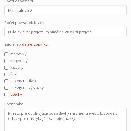
Počet oznámení
Počet pozvánok k stolu
Záujem o
ďalšie doplnky:
menovky
magnetky
visačky
ŠPZ
etikety na fľaše
etikety na výslužky
obálky
Poznámka