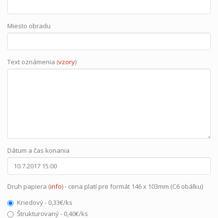
Miesto obradu
Text oznámenia (
vzory
)
Dátum a čas konania
Druh papiera (
info
) - cena platí pre formát 146 x 103mm (C6 obálku)
Kriedový - 0,33€/ks
Štrukturovaný - 0,40€/ks