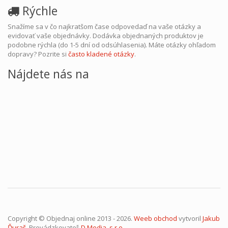
Rýchle
Snažíme sa v čo najkratšom čase odpovedaď na vaše otázky a
evidovať vaše objednávky. Dodávka objednaných produktov je
podobne rýchla (do 1-5 dní od odsúhlasenia). Máte otázky ohľadom
dopravy? Pozrite si
často kladené otázky
.
Nájdete nás na
Copyright © Objednaj online 2013 - 2026.
Weeb obchod
vytvoril
Jakub
Ďuraš
. Prevádzkovateľ:
D.Media, s.r.o.