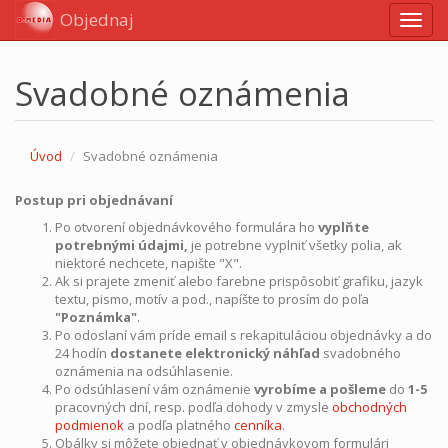
Objednaj
Navig
Svadobné oznámenia
Úvod
Svadobné oznámenia
Postup pri objednávaní
Po otvorení objednávkového formulára ho
vyplňte
potrebnými údajmi,
je potrebne vyplniť všetky polia, ak
niektoré nechcete, napište "X".
Ak si prajete zmeniť alebo farebne prispôsobiť grafiku, jazyk
textu, pismo, motív a pod., napíšte to prosím do poľa
"Poznámka"
.
Po odoslaní vám príde email s rekapituláciou objednávky a do
24 hodín
dostanete elektronický náhľad
svadobného
oznámenia na odsúhlasenie.
Po odsúhlasení vám oznámenie
vyrobíme a pošleme
do
1-5
pracovných dní, resp. podľa dohody v zmysle
obchodných
podmienok
a podľa platného
cenníka
.
Obálky si môžete objednať v objednávkovom formulári