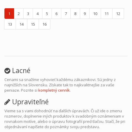
1
2
3
4
5
6
7
8
9
10
11
12
13
14
15
16
Lacné
Cenami sa snažíme vyhovieť každému zákaznikovi. Sú jedny z
najnižších na Slovensku. Získate tak to najkvalitnejšie za vaše
peniaze. Pozrite si
kompletný cenník
.
Upraviteľné
Vieme sa s vami dohodnúť na ďalších úpravách. Či už ide o zmenu
rozmerov, doplnenie iných produktov k svadobným oznámeniam v
rovnakom motíve, alebo o úpravu fotografií pred tlačou. Stačí, že pri
objednávaní napíšete do poznámky svoju predstavu.