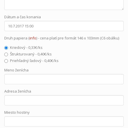
Dátum a čas konania
Druh papiera (
info
) - cena platí pre formát 146 x 103mm (C6 obálku)
Kriedový - 0,33€/ks
Štrukturovaný - 0,40€/ks
Priehľadný ľadový - 0,40€/ks
Meno ženícha
Adresa ženícha
Miesto hostiny