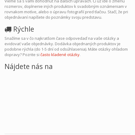
Vieme sa s vami dohodnúť na ďalších úpravách. Či už ide o zmenu
rozmerov, doplnenie iných produktov k svadobným oznámeniam v
rovnakom motíve, alebo o úpravu fotografií pred tlačou. Stačí, že pri
objednávaní napíšete do poznámky svoju predstavu.
Rýchle
Snažíme sa v čo najkratšom čase odpovedaď na vaše otázky a
evidovať vaše objednávky. Dodávka objednaných produktov je
podobne rýchla (do 1-5 dní od odsúhlasenia). Máte otázky ohľadom
dopravy? Pozrite si
často kladené otázky
.
Nájdete nás na