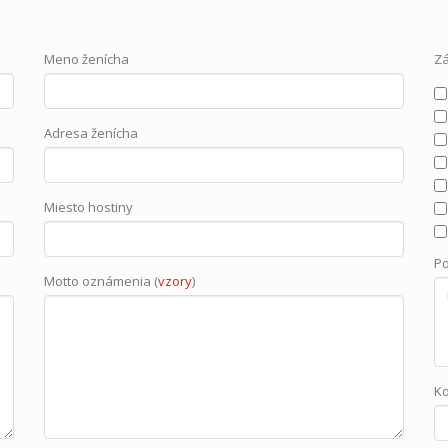
Meno ženícha
Z
Adresa ženícha
Miesto hostiny
P
Motto oznámenia (
vzory
)
K