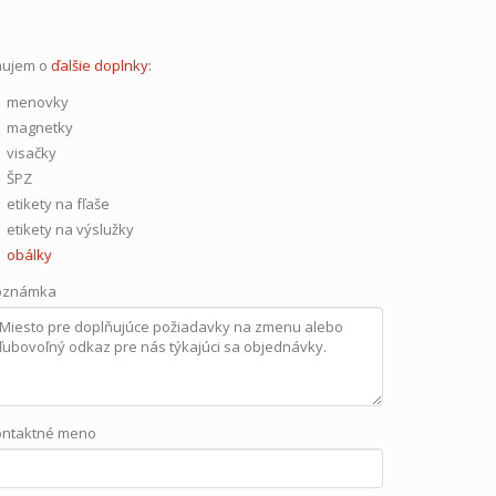
áujem o
ďalšie doplnky:
menovky
magnetky
visačky
ŠPZ
etikety na fľaše
etikety na výslužky
obálky
oznámka
ontaktné meno