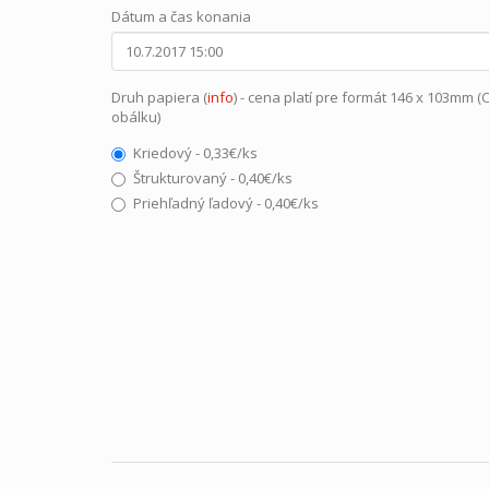
Dátum a čas konania
Druh papiera (
info
) - cena platí pre formát 146 x 103mm (
obálku)
Kriedový - 0,33€/ks
Štrukturovaný - 0,40€/ks
Priehľadný ľadový - 0,40€/ks