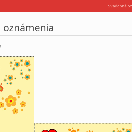
Svadobné o
é oznámenia
a