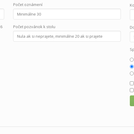
Počet oznámení
Ko
C6
Počet pozvánok k stolu
Do
Sp