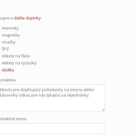
áujem o
ďalšie doplnky:
menovky
magnetky
visačky
ŠPZ
etikety na fľaše
etikety na výslužky
obálky
oznámka
ontaktné meno