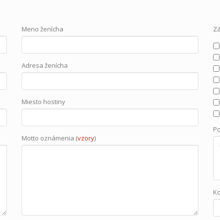
Meno ženícha
Z
Adresa ženícha
Miesto hostiny
P
Motto oznámenia (
vzory
)
K