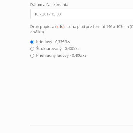
Dátum a čas konania
Druh papiera (
info
) - cena platí pre formát 146 x 103mm (
obálku)
Kriedový - 0,33€/ks
Štrukturovaný - 0,40€/ks
Priehľadný ľadový - 0,40€/ks