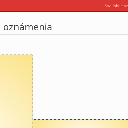
Svadobné o
é oznámenia
a