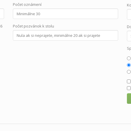
Počet oznámení
Ko
C6
Počet pozvánok k stolu
Do
Sp