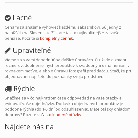
Lacné
Cenami sa snažíme vyhovieť každému zákaznikovi. Sú jedny z
najnižších na Slovensku. Získate tak to najkvalitnejšie za vaše
peniaze. Pozrite si
kompletný cenník
.
Upraviteľné
Vieme sa s vami dohodnúť na ďalších úpravách. Či už ide o zmenu
rozmerov, doplnenie iných produktov k svadobným oznámeniam v
rovnakom motíve, alebo o úpravu fotografií pred tlačou. Stačí, že pri
objednávaní napíšete do poznámky svoju predstavu.
Rýchle
Snažíme sa v čo najkratšom čase odpovedaď na vaše otázky a
evidovať vaše objednávky. Dodávka objednaných produktov je
podobne rýchla (do 1-5 dní od odsúhlasenia). Máte otázky ohľadom
dopravy? Pozrite si
často kladené otázky
.
Nájdete nás na