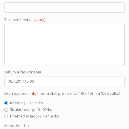
Text oznámenia (
vzory
)
Dátum a čas konania
Druh papiera (
info
) - cena platí pre formát 146 x 103mm (C6 obálku)
Kriedový - 0,33€/ks
Štrukturovaný - 0,40€/ks
Priehľadný ľadový - 0,40€/ks
Meno ženícha