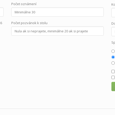
Počet oznámení
Ko
C6
Počet pozvánok k stolu
Do
Sp