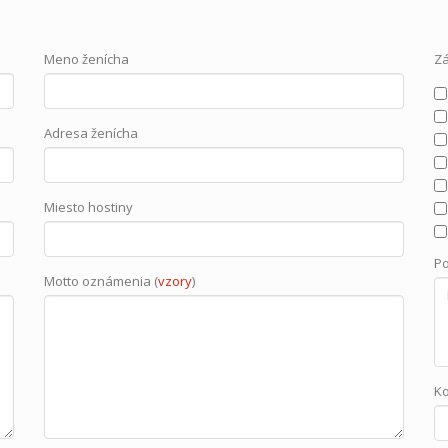
Meno ženícha
Z
Adresa ženícha
Miesto hostiny
P
Motto oznámenia (
vzory
)
K