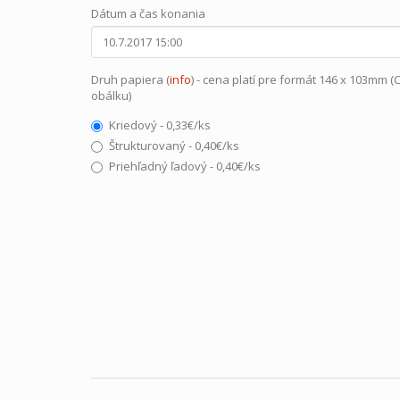
Dátum a čas konania
Druh papiera (
info
) - cena platí pre formát 146 x 103mm (
obálku)
Kriedový - 0,33€/ks
Štrukturovaný - 0,40€/ks
Priehľadný ľadový - 0,40€/ks