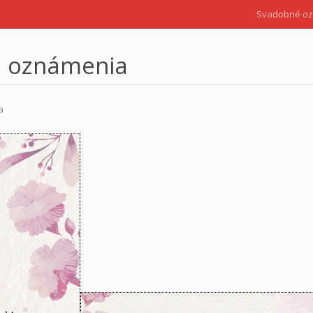
Svadobné o
é oznámenia
a