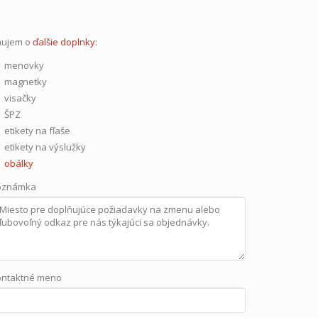
áujem o
ďalšie doplnky:
menovky
magnetky
visačky
ŠPZ
etikety na fľaše
etikety na výslužky
obálky
oznámka
ontaktné meno