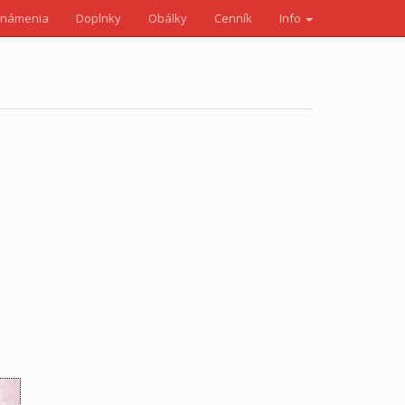
známenia
Doplnky
Obálky
Cenník
Info