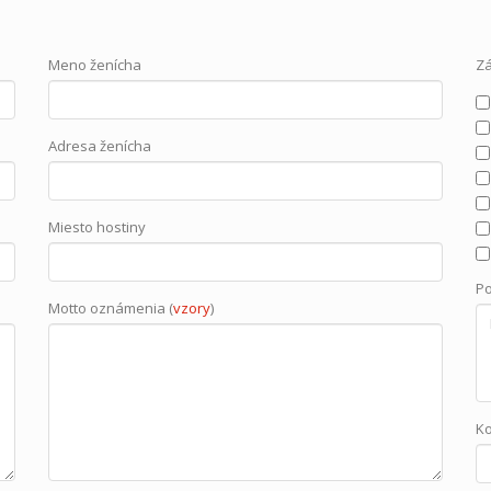
Meno ženícha
Z
Adresa ženícha
Miesto hostiny
P
Motto oznámenia (
vzory
)
K