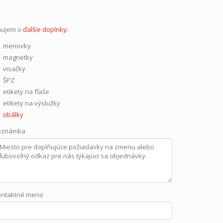
áujem o
ďalšie doplnky:
menovky
magnetky
visačky
ŠPZ
etikety na fľaše
etikety na výslužky
obálky
oznámka
ontaktné meno