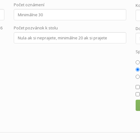
Počet oznámení
Ko
C6
Počet pozvánok k stolu
Do
Sp