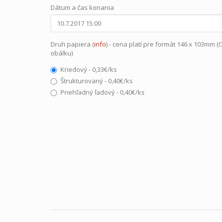
Dátum a čas konania
Druh papiera (
info
) - cena platí pre formát 146 x 103mm (
obálku)
Kriedový - 0,33€/ks
Štrukturovaný - 0,40€/ks
Priehľadný ľadový - 0,40€/ks