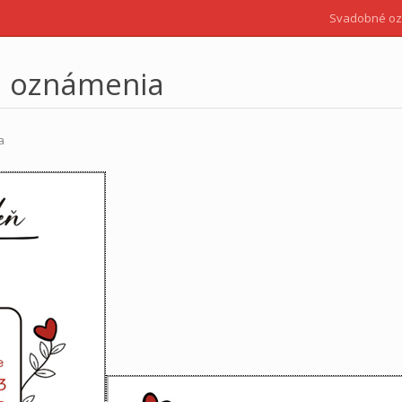
Svadobné o
é oznámenia
a