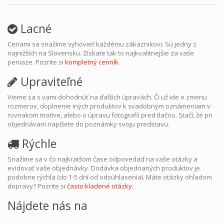
Lacné
Cenami sa snažíme vyhovieť každému zákaznikovi. Sú jedny z
najnižších na Slovensku. Získate tak to najkvalitnejšie za vaše
peniaze. Pozrite si
kompletný cenník
.
Upraviteľné
Vieme sa s vami dohodnúť na ďalších úpravách. Či už ide o zmenu
rozmerov, doplnenie iných produktov k svadobným oznámeniam v
rovnakom motíve, alebo o úpravu fotografií pred tlačou. Stačí, že pri
objednávaní napíšete do poznámky svoju predstavu.
Rýchle
Snažíme sa v čo najkratšom čase odpovedaď na vaše otázky a
evidovať vaše objednávky. Dodávka objednaných produktov je
podobne rýchla (do 1-5 dní od odsúhlasenia). Máte otázky ohľadom
dopravy? Pozrite si
často kladené otázky
.
Nájdete nás na