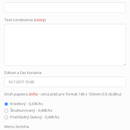
Text oznámenia (
vzory
)
Dátum a čas konania
Druh papiera (
info
) - cena platí pre formát 146 x 103mm (C6 obálku)
Kriedový - 0,33€/ks
Štrukturovaný - 0,40€/ks
Priehľadný ľadový - 0,40€/ks
Meno ženícha