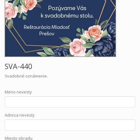
SVA-440
Svadobné oznámenie.
Meno nevesty
Adresa nevesty
Miesto obradu