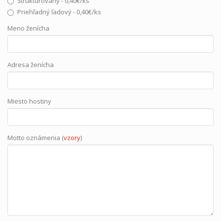
Štrukturovaný - 0,40€/ks
Priehľadný ľadový - 0,40€/ks
Meno ženícha
Adresa ženícha
Miesto hostiny
Motto oznámenia (
vzory
)