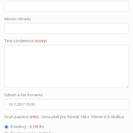
Miesto obradu
Text oznámenia (
vzory
)
Dátum a čas konania
Druh papiera (
info
) - cena platí pre formát 146 x 103mm (C6 obálku)
Kriedový - 0,33€/ks