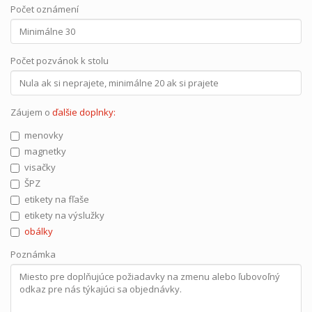
Počet oznámení
Počet pozvánok k stolu
Záujem o
ďalšie doplnky:
menovky
magnetky
visačky
ŠPZ
etikety na fľaše
etikety na výslužky
obálky
Poznámka