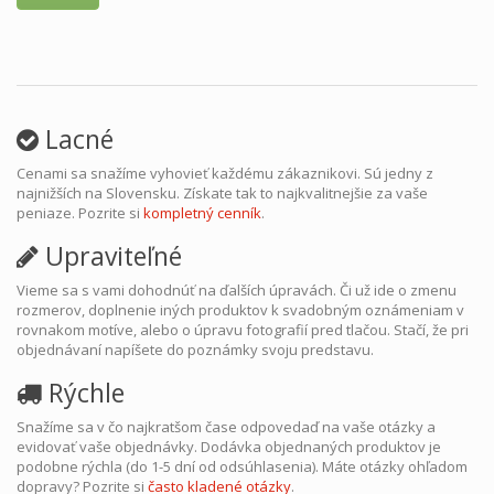
Lacné
Cenami sa snažíme vyhovieť každému zákaznikovi. Sú jedny z
najnižších na Slovensku. Získate tak to najkvalitnejšie za vaše
peniaze. Pozrite si
kompletný cenník
.
Upraviteľné
Vieme sa s vami dohodnúť na ďalších úpravách. Či už ide o zmenu
rozmerov, doplnenie iných produktov k svadobným oznámeniam v
rovnakom motíve, alebo o úpravu fotografií pred tlačou. Stačí, že pri
objednávaní napíšete do poznámky svoju predstavu.
Rýchle
Snažíme sa v čo najkratšom čase odpovedaď na vaše otázky a
evidovať vaše objednávky. Dodávka objednaných produktov je
podobne rýchla (do 1-5 dní od odsúhlasenia). Máte otázky ohľadom
dopravy? Pozrite si
často kladené otázky
.